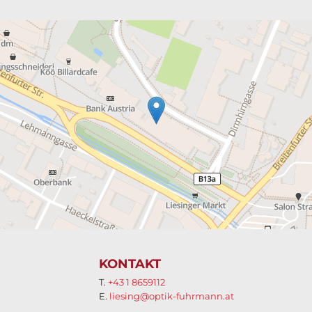
KONTAKT
T.
+43 1 8659112
E.
liesing@optik-fuhrmann.at